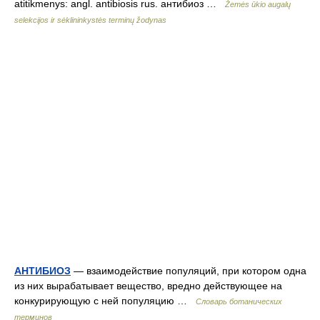
atitikmenys: angl. antibiosis rus. антибиоз …
Žemės ūkio augalų
selekcijos ir sėklininkystės terminų žodynas
АНТИБИОЗ
— взаимодействие популяций, при котором одна
из них вырабатывает вещество, вредно действующее на
конкурирующую с ней популяцию …
Словарь ботанических
терминов