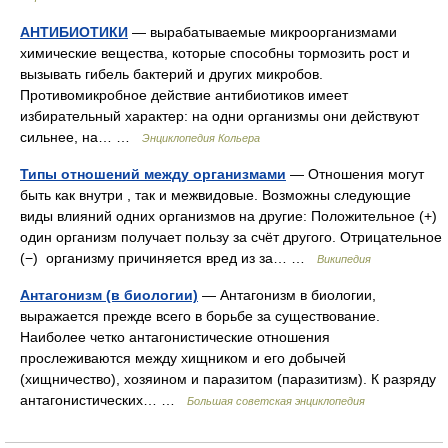
АНТИБИОТИКИ
— вырабатываемые микроорганизмами
химические вещества, которые способны тормозить рост и
вызывать гибель бактерий и других микробов.
Противомикробное действие антибиотиков имеет
избирательный характер: на одни организмы они действуют
сильнее, на… …
Энциклопедия Кольера
Типы отношений между организмами
— Отношения могут
быть как внутри , так и межвидовые. Возможны следующие
виды влияний одних организмов на другие: Положительное (+)
один организм получает пользу за счёт другого. Отрицательное
(−) организму причиняется вред из за… …
Википедия
Антагонизм (в биологии)
— Антагонизм в биологии,
выражается прежде всего в борьбе за существование.
Наиболее четко антагонистические отношения
прослеживаются между хищником и его добычей
(хищничество), хозяином и паразитом (паразитизм). К разряду
антагонистических… …
Большая советская энциклопедия