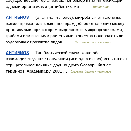
сосуществования организмов, например из за интоксикации
одними организмами (антибиотиками,… …
Википедия
АНТИБИОЗ
— (от анти... и ...биоз), микробный антагонизм,
всякое прямое или косвенное враждебное отношение между
организмами, при котором выделяемые микроорганизмами,
грибами или высшими растениями вещества подавляют или
задерживают развитие видов… …
Экологический словарь
АНТИБИОЗ
— Тип биотической связи, когда обе
взаимодействующие популяции (или одна из них) испытывают
отрицательное влияние друг на друга Словарь бизнес
терминов. Академик.ру. 2001 …
Словарь бизнес-терминов