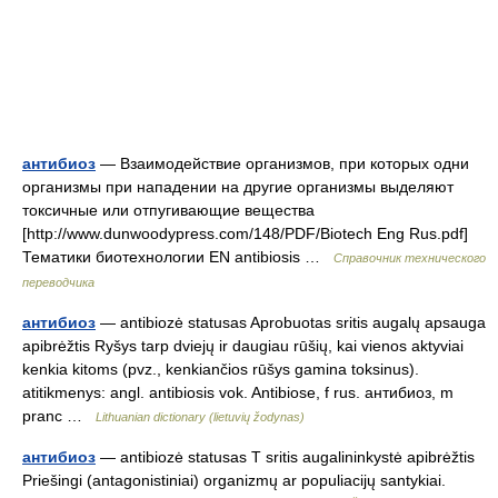
антибиоз
— Взаимодействие организмов, при которых одни
организмы при нападении на другие организмы выделяют
токсичные или отпугивающие вещества
[http://www.dunwoodypress.com/148/PDF/Biotech Eng Rus.pdf]
Тематики биотехнологии EN antibiosis …
Справочник технического
переводчика
антибиоз
— antibiozė statusas Aprobuotas sritis augalų apsauga
apibrėžtis Ryšys tarp dviejų ir daugiau rūšių, kai vienos aktyviai
kenkia kitoms (pvz., kenkiančios rūšys gamina toksinus).
atitikmenys: angl. antibiosis vok. Antibiose, f rus. антибиоз, m
pranc …
Lithuanian dictionary (lietuvių žodynas)
антибиоз
— antibiozė statusas T sritis augalininkystė apibrėžtis
Priešingi (antagonistiniai) organizmų ar populiacijų santykiai.