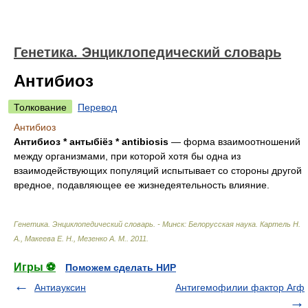
Генетика. Энциклопедический словарь
Антибиоз
Толкование
Перевод
Антибиоз
Антибиоз * антыбіёз * antibiosis
— форма взаимоотношений
между организмами, при которой хотя бы одна из
взаимодействующих популяций испытывает со стороны другой
вредное, подавляющее ее жизнедеятельность влияние.
Генетика. Энциклопедический словарь. - Минск: Белорусская наука
.
Картель Н.
А., Макеева Е. Н., Мезенко А. М.
.
2011
.
Игры ⚽
Поможем сделать НИР
Антиауксин
Антигемофилии фактор Агф